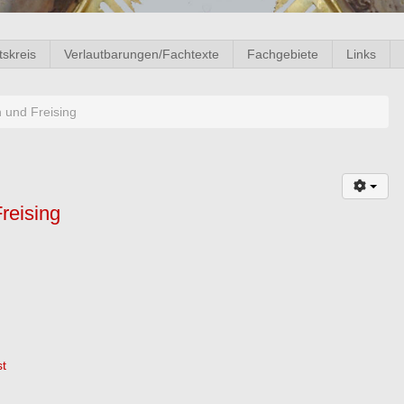
tskreis
Verlautbarungen/Fachtexte
Fachgebiete
Links
und Freising
reising
st