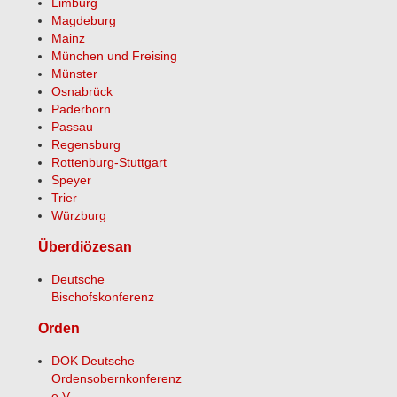
Limburg
Magdeburg
Mainz
München und Freising
Münster
Osnabrück
Paderborn
Passau
Regensburg
Rottenburg-Stuttgart
Speyer
Trier
Würzburg
Überdiözesan
Deutsche
Bischofskonferenz
Orden
DOK Deutsche
Ordensobernkonferenz
e.V.