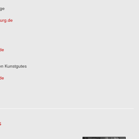
ege
urg.de
de
hen Kunstgutes
de
s