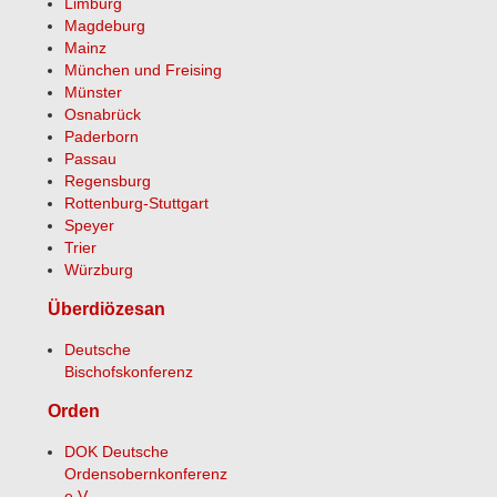
Limburg
Magdeburg
Mainz
München und Freising
Münster
Osnabrück
Paderborn
Passau
Regensburg
Rottenburg-Stuttgart
Speyer
Trier
Würzburg
Überdiözesan
Deutsche
Bischofskonferenz
Orden
DOK Deutsche
Ordensobernkonferenz
e.V.