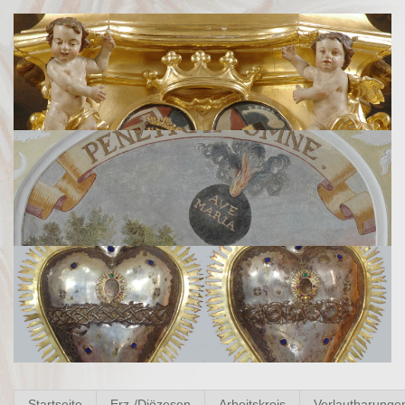
Startseite
Erz-/Diözesen
Arbeitskreis
Verlautbarunge