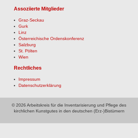
Assoziierte Mitglieder
Graz-Seckau
Gurk
Linz
Österreichische Ordenskonferenz
Salzburg
St. Pölten
Wien
Rechtliches
Impressum
Datenschutzerklärung
© 2026 Arbeitskreis für die Inventarisierung und Pflege des
kirchlichen Kunstgutes in den deutschen (Erz-)Bistümern