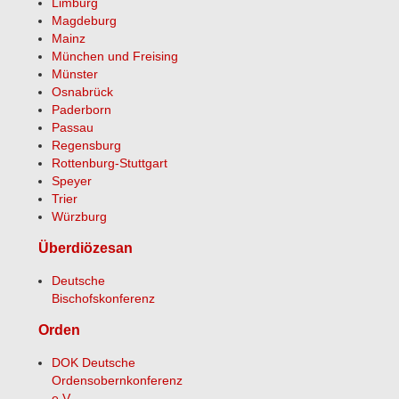
Limburg
Magdeburg
Mainz
München und Freising
Münster
Osnabrück
Paderborn
Passau
Regensburg
Rottenburg-Stuttgart
Speyer
Trier
Würzburg
Überdiözesan
Deutsche
Bischofskonferenz
Orden
DOK Deutsche
Ordensobernkonferenz
e.V.