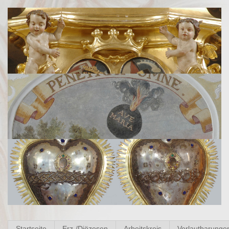
Startseite
Erz-/Diözesen
Arbeitskreis
Verlautbarunge