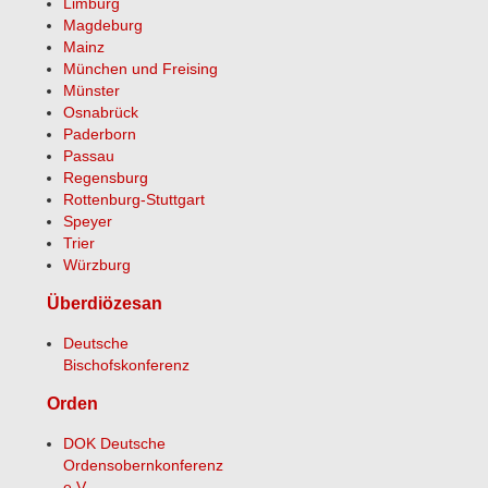
Limburg
Magdeburg
Mainz
München und Freising
Münster
Osnabrück
Paderborn
Passau
Regensburg
Rottenburg-Stuttgart
Speyer
Trier
Würzburg
Überdiözesan
Deutsche
Bischofskonferenz
Orden
DOK Deutsche
Ordensobernkonferenz
e.V.