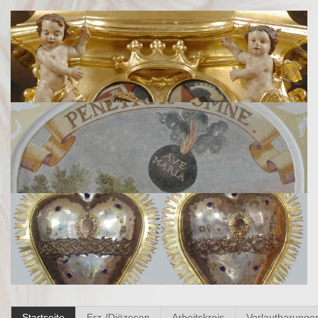
Startseite
Erz-/Diözesen
Arbeitskreis
Verlautbarunge